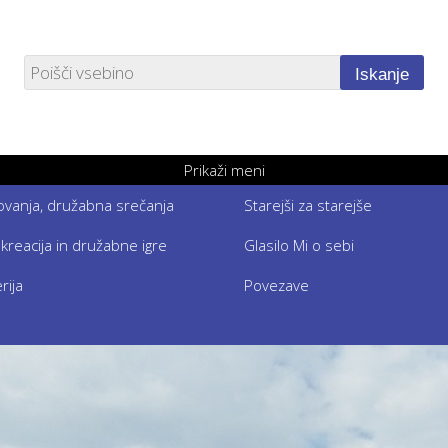
Iskanje
Prikaži meni
etovanja, družabna srečanja
Starejši za starejše
ekreacija in družabne igre
Glasilo Mi o sebi
rija
Povezave