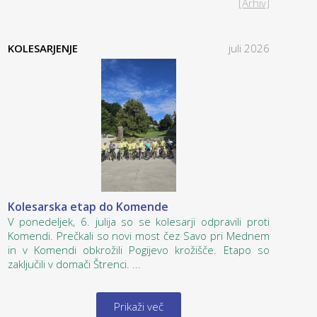
[Arhiv]
KOLESARJENJE
juli 2026
Kolesarska etap do Komende
V ponedeljek, 6. julija so se kolesarji odpravili proti
Komendi. Prečkali so novi most čez Savo pri Mednem
in v Komendi obkrožili Pogijevo krožišče. Etapo so
zaključili v domači Štrenci. ...
Prikaži več