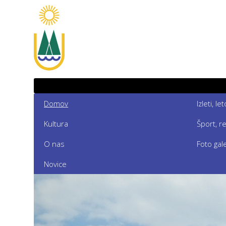
Domov
Izleti, l
Kultura
Šport, r
O nas
Foto gale
Novice