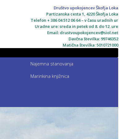
Društvo upokojencev Škofja Loka
Partizanska cesta 1, 4220 Škofja Loka
Telefon + 386 04 512 06 64 – v času uradnih ur
Uradne ure: sreda in petek od 8. do 12. ure
Email:
drustvoupokojencev@siol.net
Davčna številka: 99746352
Matična številka: 5010721000
Najemna stanovanja
Marinkina knjižnica