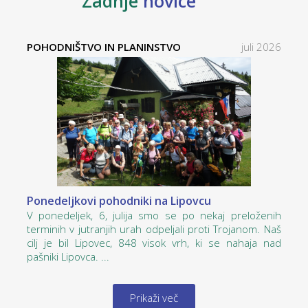
Zadnje
novice
POHODNIŠTVO IN PLANINSTVO
juli 2026
Ponedeljkovi pohodniki na Lipovcu
V ponedeljek, 6, julija smo se po nekaj preloženih
terminih v jutranjih urah odpeljali proti Trojanom. Naš
cilj je bil Lipovec, 848 visok vrh, ki se nahaja nad
pašniki Lipovca. ...
Prikaži več