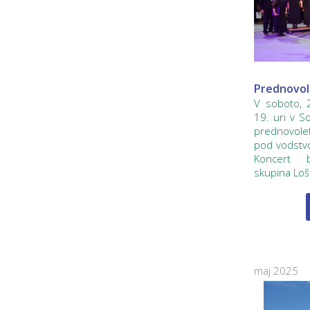
Prednovol
V soboto,
19. uri v S
prednovol
pod vodstvo
Koncert 
skupina Lošk
maj 2025