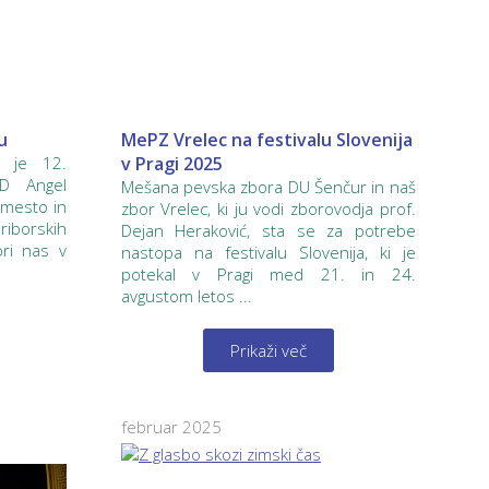
u
MePZ Vrelec na festivalu Slovenija
c je 12.
v Pragi 2025
D Angel
Mešana pevska zbora DU Šenčur in naš
 mesto in
zbor Vrelec, ki ju vodi zborovodja prof.
ariborskih
Dejan Heraković, sta se za potrebe
pri nas v
nastopa na festivalu Slovenija, ki je
potekal v Pragi med 21. in 24.
avgustom letos ...
Prikaži več
februar 2025