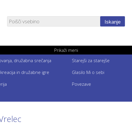
Iskanje
Prikaži meni
etovanja, družabna srečanja
Starejši za starejše
ekreacija in družabne igre
Glasilo Mi o sebi
rija
Povezave
Vrelec