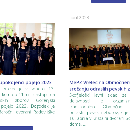
april 2023
 upokojenci pojejo 2023
MePZ Vrelec na Območne
r Vrelec je v soboto, 13.
srečanju odraslih pevskih 
etkom ob 11. uri nastopil na
Škofjeloški Javni sklad za 
vskih zborov Gorenjski
dejavnosti je organiz
 pojejo 2023. Dogodek je
tradicionalno Območno s
aročni dvorani Radovljiške
odraslih pevskih zborov, ki je
16. aprila v Kristalni dvorani 
doma. ...