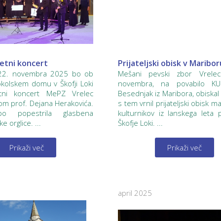
etni koncert
Prijateljski obisk v Maribor
 22. novembra 2025 bo ob
Mešani pevski zbor Vrele
okolskem domu v Škofji Loki
novembra, na povabilo KU
etni koncert MePZ Vrelec
Besednjak iz Maribora, obiskal
m prof. Dejana Herakovića.
s tem vrnil prijateljski obisk m
bo popestrila glasbena
kulturnikov iz lanskega leta 
e orglice. ...
Škofje Loki. ...
Prikaži več
Prikaži več
april 2025