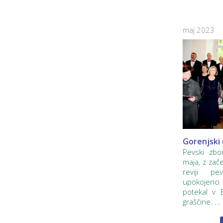
maj 2023
Gorenjski
Pevski zbo
maja, z zač
reviji pe
upokojenci
potekal v B
graščine. ...