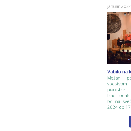
januar 202
Vabilo na
Mešani p
vodstvom
pianistke
tradicional
bo na sveč
2024 ob 17.4