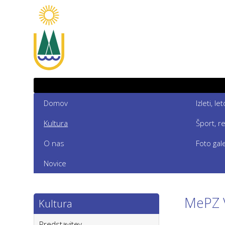
Domov
Izleti, l
Kultura
Šport, r
O nas
Foto gale
Novice
MePZ 
Kultura
Predstavitev