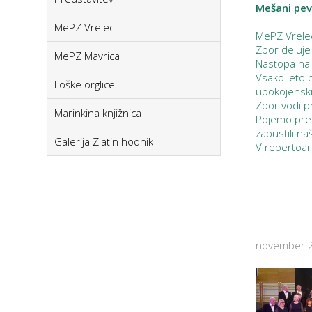
Mešani pev
MePZ Vrelec
MePZ Vrelec
Zbor deluje
MePZ Mavrica
Nastopa na r
Vsako leto 
Loške orglice
upokojenski
Zbor vodi p
Marinkina knjižnica
Pojemo pred
zapustili naš
Galerija Zlatin hodnik
V repertoar
november 