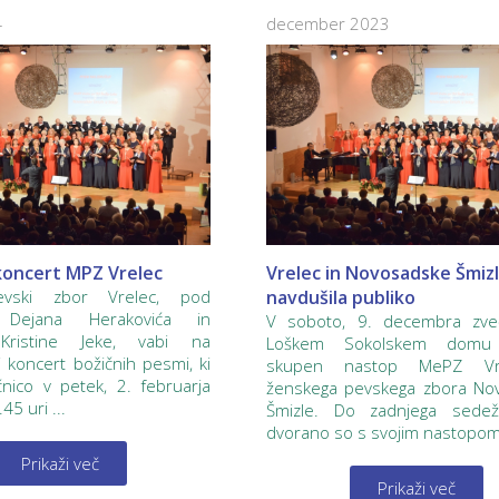
4
december 2023
 koncert MPZ Vrelec
Vrelec in Novosadske Šmiz
evski zbor Vrelec, pod
navdušila publiko
 Dejana Herakovića in
V soboto, 9. decembra zve
 Kristine Jeke, vabi na
Loškem Sokolskem domu 
ni koncert božičnih pesmi, ki
skupen nastop MePZ Vr
nico v petek, 2. februarja
ženskega pevskega zbora No
5 uri ...
Šmizle. Do zadnjega sede
dvorano so s svojim nastopom 
Prikaži več
Prikaži več