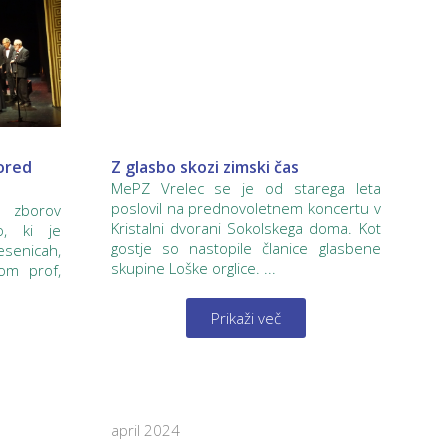
ored
Z glasbo skozi zimski čas
MePZ Vrelec se je od starega leta
poslovil na prednovoletnem koncertu v
h zborov
Kristalni dvorani Sokolskega doma. Kot
o, ki je
gostje so nastopile članice glasbene
esenicah,
skupine Loške orglice. ...
om prof,
Prikaži več
april 2024