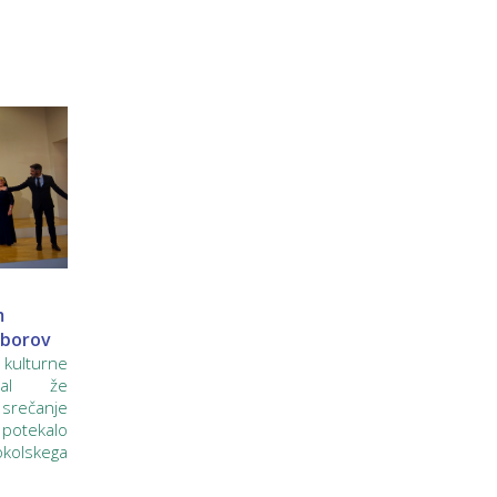
m
zborov
kulturne
iral že
rečanje
 potekalo
Sokolskega