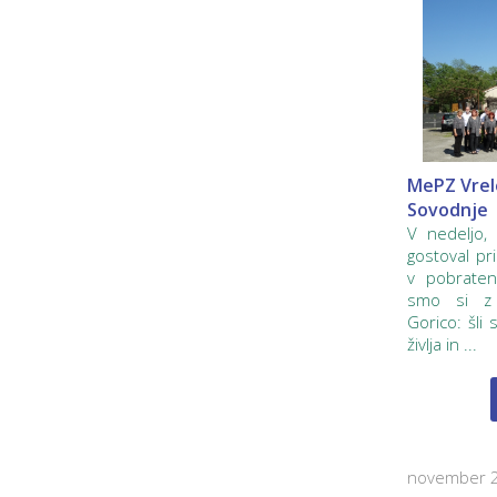
MePZ Vrele
Sovodnje
V nedeljo,
gostoval pr
v pobraten
smo si z 
Gorico: šli
življa in ...
november 