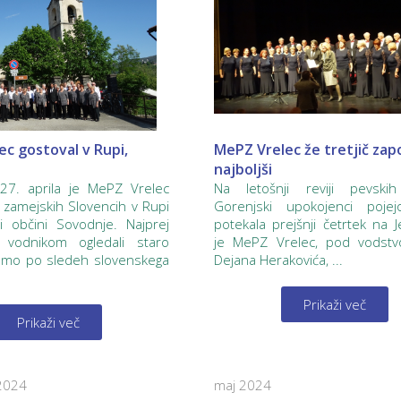
c gostoval v Rupi,
MePZ Vrelec že tretjič zap
najboljši
 27. aprila je MePZ Vrelec
Na letošnji reviji pevski
i zamejskih Slovencih v Rupi
Gorenjski upokojenci pojej
i občini Sovodnje. Najprej
potekala prejšnji četrtek na J
vodnikom ogledali staro
je MePZ Vrelec, pod vodstv
 smo po sledeh slovenskega
Dejana Herakovića, ...
Prikaži več
Prikaži več
2024
maj 2024