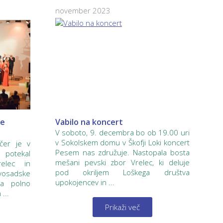
november 2023
le
Vabilo na koncert
V soboto, 9. decembra bo ob 19.00 uri
v Sokolskem domu v Škofji Loki koncert
čer je v
Pesem nas združuje. Nastopala bosta
potekal
mešani pevski zbor Vrelec, ki deluje
elec in
pod okriljem Loškega društva
vosadske
upokojencev in ...
ža polno
...
Prikaži več