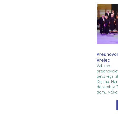
Prednovol
Vrelec
Vabimo v
prednovo
pevskega z
Dejana Hera
decembra 2
domu v Škofji