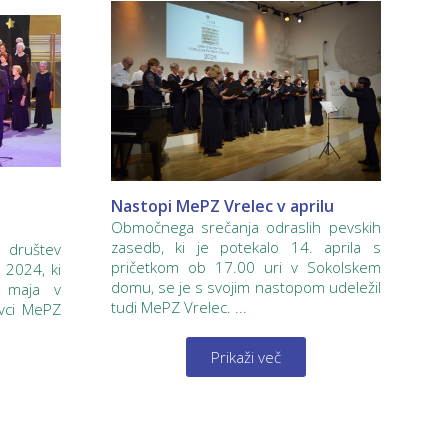
Nastopi MePZ Vrelec v aprilu
Območnega srečanja odraslih pevskih
zasedb, ki je potekalo 14. aprila s
 društev
pričetkom ob 17.00 uri v Sokolskem
2024, ki
domu, se je s svojim nastopom udeležil
 maja v
tudi MePZ Vrelec. ...
evci MePZ
Prikaži več