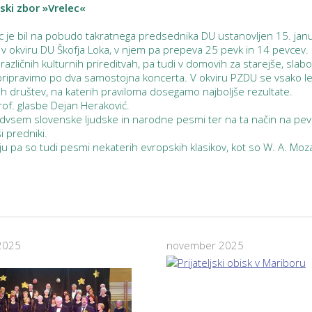
ski zbor »Vrelec«
 je bil na pobudo takratnega predsednika DU ustanovljen 15. jan
 v okviru DU Škofja Loka, v njem pa prepeva 25 pevk in 14 pevcev.
azličnih kulturnih prireditvah, pa tudi v domovih za starejše, slabo
pripravimo po dva samostojna koncerta. V okviru PZDU se vsako le
h društev, na katerih praviloma dosegamo najboljše rezultate.
rof. glasbe Dejan Heraković.
vsem slovenske ljudske in narodne pesmi ter na ta način na pev
i predniki.
ju pa so tudi pesmi nekaterih evropskih klasikov, kot so W. A. Moza
2025
november 2025