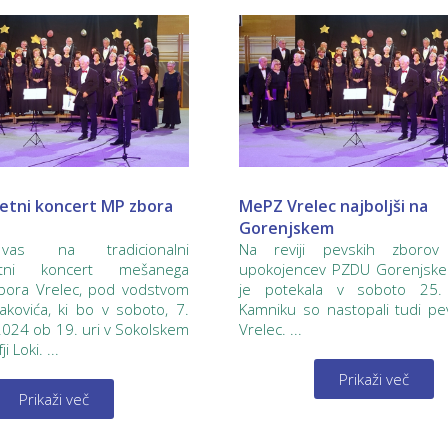
etni koncert MP zbora
MePZ Vrelec najboljši na
Gorenjskem
as na tradicionalni
Na reviji pevskih zborov
letni koncert mešanega
upokojencev PZDU Gorenjske 
bora Vrelec, pod vodstvom
je potekala v soboto 25.
kovića, ki bo v soboto, 7.
Kamniku so nastopali tudi p
024 ob 19. uri v Sokolskem
Vrelec. ...
 Loki. ...
Prikaži več
Prikaži več