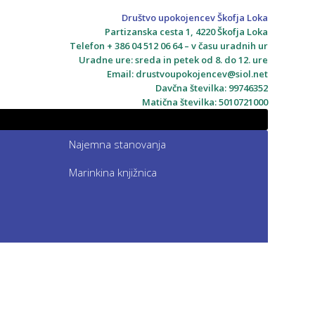
Društvo upokojencev Škofja Loka
Partizanska cesta 1, 4220 Škofja Loka
Telefon + 386 04 512 06 64 – v času uradnih ur
Uradne ure: sreda in petek od 8. do 12. ure
Email:
drustvoupokojencev@siol.net
Davčna številka: 99746352
Matična številka: 5010721000
Najemna stanovanja
Marinkina knjižnica