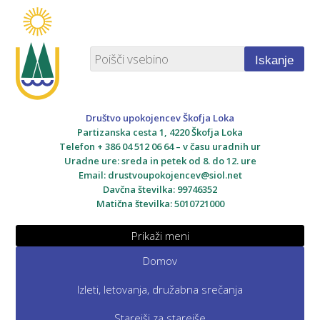
Iskanje
Društvo upokojencev Škofja Loka
Partizanska cesta 1, 4220 Škofja Loka
Telefon + 386 04 512 06 64 – v času uradnih ur
Uradne ure: sreda in petek od 8. do 12. ure
Email:
drustvoupokojencev@siol.net
Davčna številka: 99746352
Matična številka: 5010721000
Prikaži meni
Domov
Izleti, letovanja, družabna srečanja
Starejši za starejše