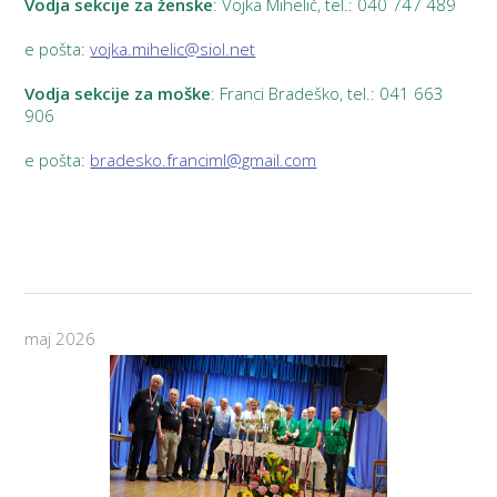
Vodja sekcije za ženske
: Vojka Mihelič, tel.: 040 747 489
e pošta:
vojka.mihelic@siol.net
Vodja sekcije za moške
: Franci Bradeško, tel.: 041 663
906
e pošta:
bradesko.franciml@gmail.com
maj 2026