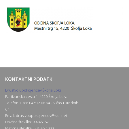
KONTAKTNI PODATKI
Društvo upokojencev Škofja Loka
Partizanska cesta 1, 4220 Škofja Loka
Telefon + 386 04 512 06 64 – v času uradnih
ur
Email:
drustvoupokojencev@siol.net
Davčna številka: 99746352
Matična številka: 5010721000