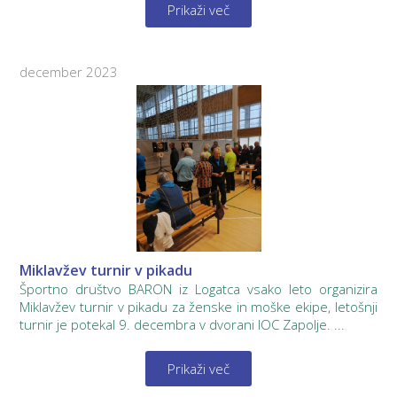
Prikaži več
december 2023
Miklavžev turnir v pikadu
Športno društvo BARON iz Logatca vsako leto organizira
Miklavžev turnir v pikadu za ženske in moške ekipe, letošnji
turnir je potekal 9. decembra v dvorani IOC Zapolje. ...
Prikaži več