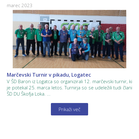
marec 2023
Marčevski Turnir v pikadu, Logatec
V ŠD Baron iz Logatca so organizirali 12. marčevski turnir, ki
je potekal 25. marca letos. Turnirja so se udeležili tudi člani
ŠD DU Škofja Loka. ...
Prikaži več