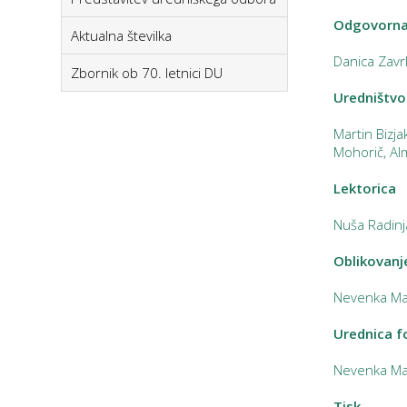
Odgovorna
Aktualna številka
Danica Zavrl
Zbornik ob 70. letnici DU
Uredništvo
Martin Bizj
Mohorič, Al
Lektorica
Nuša Radinj
Oblikovanj
Nevenka Ma
Urednica f
Nevenka Ma
Tisk