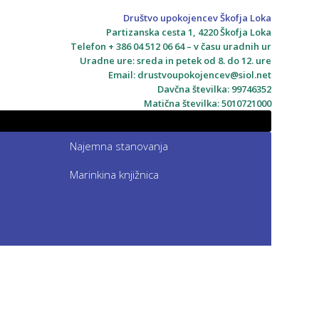
Društvo upokojencev Škofja Loka
Partizanska cesta 1, 4220 Škofja Loka
Telefon + 386 04 512 06 64 – v času uradnih ur
Uradne ure: sreda in petek od 8. do 12. ure
Email:
drustvoupokojencev@siol.net
Davčna številka: 99746352
Matična številka: 5010721000
Najemna stanovanja
Marinkina knjižnica