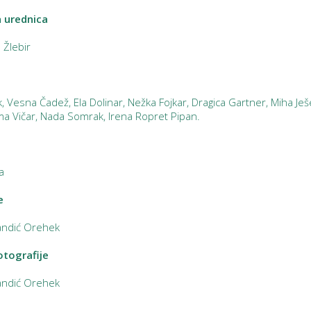
 urednica
 Žlebir
ak, Vesna Čadež, Ela Dolinar, Nežka Fojkar, Dragica Gartner, Miha 
ma Vičar, Nada Somrak, Irena Ropret Pipan.
a
e
ndić Orehek
otografije
ndić Orehek