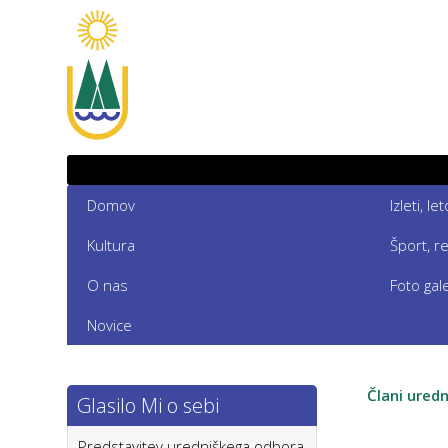
Domov
Izleti, l
Kultura
Šport, r
O nas
Foto gale
Novice
Člani ured
Glasilo Mi o sebi
Predstavitev uredniškega odbora