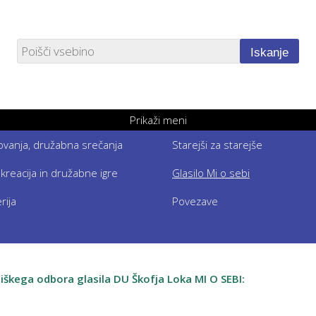
Iskanje
Prikaži meni
etovanja, družabna srečanja
Starejši za starejše
ekreacija in družabne igre
Glasilo Mi o sebi
rija
Povezave
niškega odbora glasila DU Škofja Loka MI O SEBI: