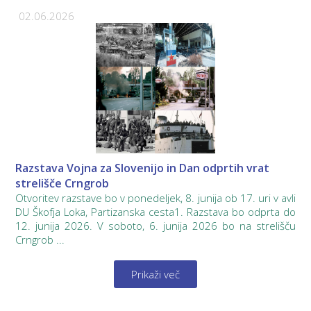
02.06.2026
Razstava Vojna za Slovenijo in Dan odprtih vrat
strelišče Crngrob
Otvoritev razstave bo v ponedeljek, 8. junija ob 17. uri v avli
DU Škofja Loka, Partizanska cesta1. Razstava bo odprta do
12. junija 2026. V soboto, 6. junija 2026 bo na strelišču
Crngrob ...
Prikaži več