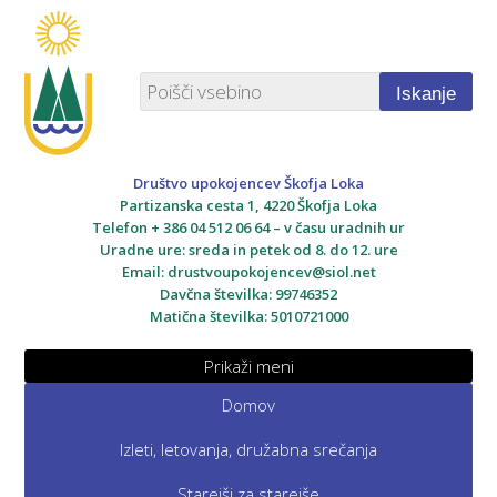
Iskanje
Društvo upokojencev Škofja Loka
Partizanska cesta 1, 4220 Škofja Loka
Telefon + 386 04 512 06 64 – v času uradnih ur
Uradne ure: sreda in petek od 8. do 12. ure
Email:
drustvoupokojencev@siol.net
Davčna številka: 99746352
Matična številka: 5010721000
Prikaži meni
Domov
Izleti, letovanja, družabna srečanja
Starejši za starejše