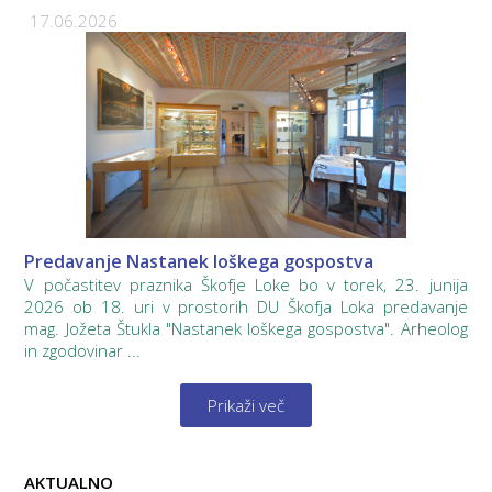
17.06.2026
Predavanje Nastanek loškega gospostva
V počastitev praznika Škofje Loke bo v torek, 23. junija
2026 ob 18. uri v prostorih DU Škofja Loka predavanje
mag. Jožeta Štukla "Nastanek loškega gospostva". Arheolog
in zgodovinar ...
Prikaži več
AKTUALNO