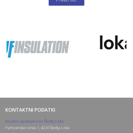
KONTAKTNI PODATKI
Društvo upokojencev Škofja Loka
Partizanska cesta 1, 4220 Škofja Loka