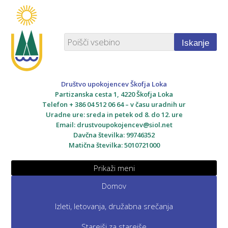
Iskanje
Društvo upokojencev Škofja Loka
Partizanska cesta 1, 4220 Škofja Loka
Telefon + 386 04 512 06 64 – v času uradnih ur
Uradne ure: sreda in petek od 8. do 12. ure
Email:
drustvoupokojencev@siol.net
Davčna številka: 99746352
Matična številka: 5010721000
Prikaži meni
Domov
Izleti, letovanja, družabna srečanja
Starejši za starejše