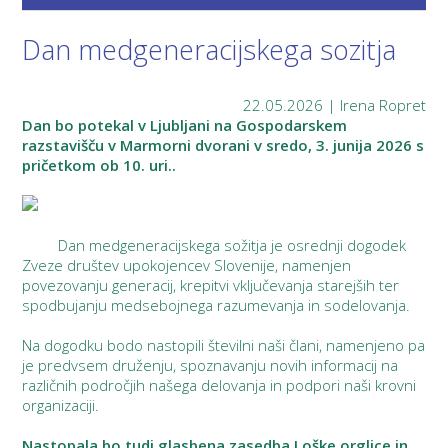
Dan medgeneracijskega sozitja
22.05.2026 | Irena Ropret
Dan bo potekal v Ljubljani na Gospodarskem
razstavišču v Marmorni dvorani v sredo, 3. junija 2026 s
pričetkom ob 10. uri..
Dan medgeneracijskega sožitja je osrednji dogodek
Zveze društev upokojencev Slovenije, namenjen
povezovanju generacij, krepitvi vključevanja starejših ter
spodbujanju medsebojnega razumevanja in sodelovanja.
Na dogodku bodo nastopili številni naši člani, namenjeno pa
je predvsem druženju, spoznavanju novih informacij na
različnih področjih našega delovanja in podpori naši krovni
organizaciji.
Nastopala bo tudi glasbena zasedba Loške orglice in