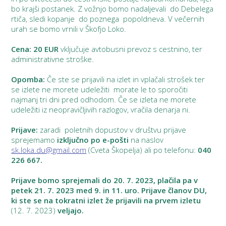
bo krajši postanek. Z vožnjo bomo nadaljevali do Debelega
rtiča, sledi kopanje do poznega popoldneva. V večernih
urah se bomo vrnili v Škofjo Loko.
Cena: 20
EUR
vključuje avtobusni prevoz s cestnino, ter
administrativne stroške.
Opomba:
Če ste se prijavili na izlet in vplačali strošek ter
se izlete ne morete udeležiti morate le to sporočiti
najmanj tri dni pred odhodom. Če se izleta ne morete
udeležiti iz neopravičljivih razlogov, vračila denarja ni.
Prijave:
zaradi
poletnih dopustov v društvu prijave
sprejemamo
izključno po e-pošti
na naslov
sk.loka.du@gmail.com
(Cveta Škopelja) ali po telefonu:
040
226 667.
Prijave bomo sprejemali do 20. 7. 2023, plačila pa v
petek 21. 7. 2023 med 9. in
11. uro. Prijave članov DU,
ki ste se na tokratni izlet že prijavili na prvem izletu
(12. 7. 2023)
veljajo.