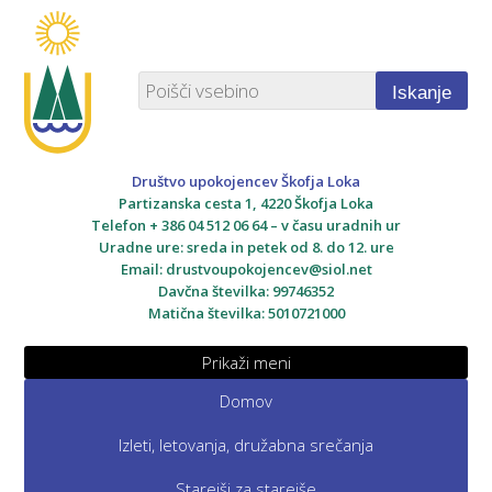
Iskanje
Društvo upokojencev Škofja Loka
Partizanska cesta 1, 4220 Škofja Loka
Telefon + 386 04 512 06 64 – v času uradnih ur
Uradne ure: sreda in petek od 8. do 12. ure
Email:
drustvoupokojencev@siol.net
Davčna številka: 99746352
Matična številka: 5010721000
Prikaži meni
Domov
Izleti, letovanja, družabna srečanja
Starejši za starejše