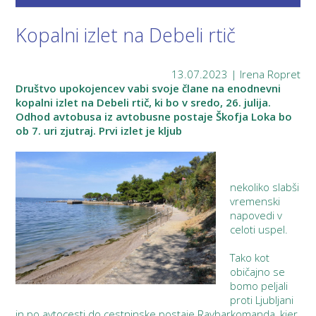
Kopalni izlet na Debeli rtič
13.07.2023 | Irena Ropret
Društvo upokojencev vabi svoje člane na enodnevni
kopalni izlet na Debeli rtič, ki bo v sredo, 26. julija.
Odhod avtobusa iz avtobusne postaje Škofja Loka bo
ob 7. uri zjutraj. Prvi izlet je kljub
nekoliko slabši
vremenski
napovedi v
celoti uspel.
Tako kot
običajno se
bomo peljali
proti Ljubljani
in po avtocesti do cestninske postaje Ravbarkomanda, kjer