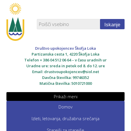
Iskanje
Društvo upokojencev Škofja Loka
Partizanska cesta 1, 4220 Škofja Loka
Telefon + 386 04 512 06 64 – v času uradnih ur
Uradne ure: sreda in petek od 8. do 12. ure
Email:
drustvoupokojencev@siol.net
Davčna številka: 99746352
Matična številka: 5010721000
Prikaži meni
Domov
Izleti, letovanja, družabna srečanja
Starejši za starejše