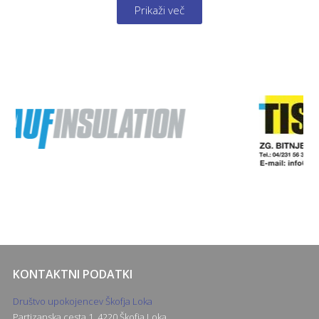
Prikaži več
KONTAKTNI PODATKI
Društvo upokojencev Škofja Loka
Partizanska cesta 1, 4220 Škofja Loka