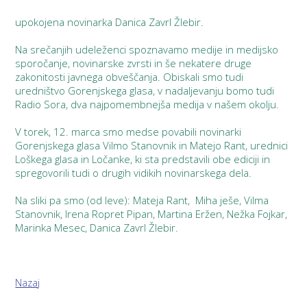
upokojena novinarka Danica Zavrl Žlebir.
Na srečanjih udeleženci spoznavamo medije in medijsko
sporočanje, novinarske zvrsti in še nekatere druge
zakonitosti javnega obveščanja. Obiskali smo tudi
uredništvo Gorenjskega glasa, v nadaljevanju bomo tudi
Radio Sora, dva najpomembnejša medija v našem okolju.
V torek, 12. marca smo medse povabili novinarki
Gorenjskega glasa Vilmo Stanovnik in Matejo Rant, urednici
Loškega glasa in Ločanke, ki sta predstavili obe ediciji in
spregovorili tudi o drugih vidikih novinarskega dela.
Na sliki pa smo (od leve): Mateja Rant, Miha ješe, Vilma
Stanovnik, Irena Ropret Pipan, Martina Eržen, Nežka Fojkar,
Marinka Mesec, Danica Zavrl Žlebir.
Nazaj