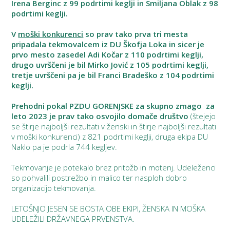
Irena Berginc z 99 podrtimi keglji in Smiljana Oblak z 98
podrtimi keglji.
V
moški konkurenci
so prav tako prva tri mesta
pripadala tekmovalcem iz DU Škofja Loka in sicer je
prvo mesto zasedel Adi Kočar z 110 podrtimi keglji,
drugo uvrščeni je bil Mirko Jović z 105 podrtimi keglji,
tretje uvrščeni pa je bil Franci Bradeško z 104 podrtimi
keglji.
Prehodni pokal PZDU GORENJSKE
za skupno zmago za
leto 2023 je prav tako osvojilo domače društvo
(štejejo
se štirje najboljši rezultati v ženski in štirje najboljši rezultati
v moški konkurenci) z 821 podrtimi keglji, druga ekipa DU
Naklo pa je podrla 744 kegljev.
Tekmovanje je potekalo brez pritožb in motenj. Udeleženci
so pohvalili postrežbo in malico ter nasploh dobro
organizacijo tekmovanja.
LETOŠNJO JESEN SE BOSTA OBE EKIPI, ŽENSKA IN MOŠKA
UDELEŽILI DRŽAVNEGA PRVENSTVA.