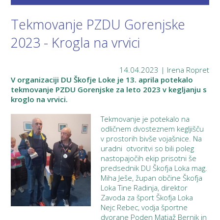
Tekmovanje PZDU Gorenjske
2023 - Krogla na vrvici
14.04.2023 | Irena Ropret
V organizaciji DU Škofje Loke je 13. aprila potekalo
tekmovanje PZDU Gorenjske za leto 2023 v kegljanju s
kroglo na vrvici.
Tekmovanje je potekalo na
odličnem dvosteznem kegljišču
v prostorih bivše vojašnice. Na
uradni otvoritvi so bili poleg
nastopajočih ekip prisotni še
predsednik DU Škofja Loka mag.
Miha Ješe, župan občine Škofja
Loka Tine Radinja, direktor
Zavoda za šport Škofja Loka
Nejc Rebec, vodja športne
dvorane Poden Matjaž Bernik in