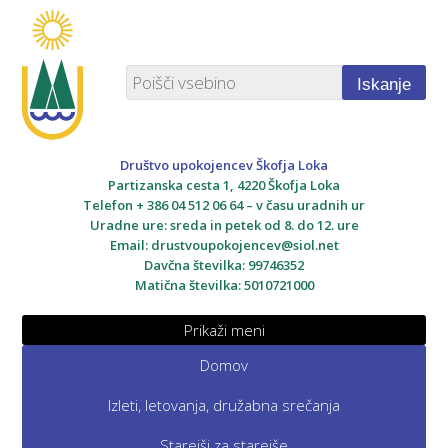
Iskanje
Društvo upokojencev Škofja Loka
Partizanska cesta 1, 4220 Škofja Loka
Telefon + 386 04 512 06 64 – v času uradnih ur
Uradne ure: sreda in petek od 8. do 12. ure
Email:
drustvoupokojencev@siol.net
Davčna številka: 99746352
Matična številka: 5010721000
Prikaži meni
Domov
Izleti, letovanja, družabna srečanja
Starejši za starejše