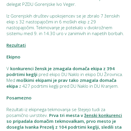
delegat PZDU Gorenjske Ivo Veger.
Iz Gorenjskih društev upokojencev se je zbralo 7 ženskih
ekip s 32 nastopajočimi in 6 moških ekip z 29
nastopajočimi. Tekmovanje je potekalo v dvokrožnem
sistemu med 9. in 14.30 uro v zanimivih in napetih borbah.
Rezultati
Ekipno
V
konkurenci žensk je zmagala domača ekipa z 394
podrtimi keglji
pred ekipo DU Naklo in ekipo DU Žirovnica.
Med
moškimi ekipami je prav tako zmagala domača
ekipa
z 427 podrtimi keglji pred DU Naklo in DU Kranjem.
Posamezno
Rezultati iz ekipnega tekmovanja se štejejo tudi za
posamično uvrstitev.
Prva tri mesta v
ženski konkurenci
so pripadala domačim tekmovalkam, prvo mesto je
dosegla Ivanka Prezelj z 104 podrtimi keglji, sledili sta