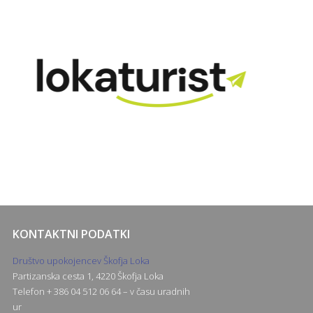
KONTAKTNI PODATKI
Društvo upokojencev Škofja Loka
Partizanska cesta 1, 4220 Škofja Loka
Telefon + 386 04 512 06 64 – v času uradnih
ur