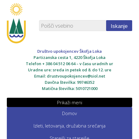
Iskanje
Društvo upokojencev Škofja Loka
Partizanska cesta 1, 4220 Škofja Loka
Telefon + 386 04 512 06 64 – v času uradnih ur
Uradne ure: sreda in petek od 8. do 12. ure
Email:
drustvoupokojencev@siol.net
Davčna številka: 99746352
Matična številka: 5010721000
Prikaži meni
Domov
Izleti, letovanja, družabna srečanja
Starejši za starejše