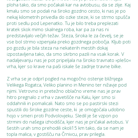
ploha tako, da smo počakali kar na avtobusu, da se zlije. Kaj
kmalu smo se podali na široko gozdno cesto, ki nas je po
nekaj kilometrih privedla do ozke steze, ki se strmo spušča
proti sedlu pod Lepenatko. Tu je bilo treba preplezati
kratek skok mimo skalnega roba, kar pa za nas ni
predstavljalo večjih težav. Steza, široka le za čevelj, se je
vse bol strmo vzpenjala preko gozdnega pobočja. Kljub poti
po gozdu je bila steza na nekaterih mestih dokaj
izpostavljena tako, da smo skrbno pazili na vsak korak. V
nadaljevanju nas je pot pripeljala na široko travnato »plešo«
vrha, kjer so krave na paši iskale še zadnje travne bilke.
Z vrha se je odprl pogled na mogočno ostenje bližnjega
Velikega Rogatca, Veliko planino in Menino ter nižavje pod
njimi. Vetrovno in pretežno oblačno vreme nas je prav
hitro pregnalo z vrha v zavetišče na Kalu, kjer smo si
oddahnili in pomalicali. Nato smo se po pastirski stezi
spustili do široke gozdne ceste, ki je omogočala udobno
hojo v smeri proti Podvolovjeku. Sledil je še vzpon po
strmini do našega izhodišča, kjer nas je pričakal avtobus. V
šestih urah smo prehodili okoli15 km tako, da se nam je
topla malica, v gostišču na Črnivcu, prav prilegla.