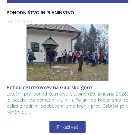
POHODNIŠTVO IN PLANINSTVO
02.02.2026
Pohod četrtkovcev na Gabrško goro
Letošnji prvi pohod četrtkove skupine (29. januarja 2026)
je potekal po domačih krajih. Iz Poljan, do koder smo se
peljali z rednim avtobusom, smo krenili proti Gabrški gori.
Končni cilj ...
Prikaži več