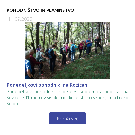
POHODNIŠTVO IN PLANINSTVO
11.09.2025
Ponedeljkovi pohodniki na Kozicah
Ponedeljkovi pohodniki smo se 8. septembra odpravili na
Kozice, 741 metrov visok hrib, ki se strmo vzpenja nad reko
Kolpo. ...
Prikaži več