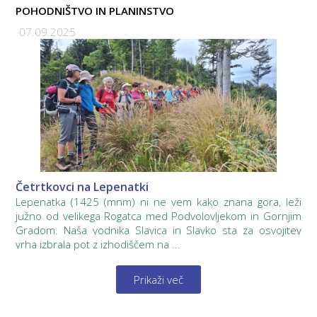
POHODNIŠTVO IN PLANINSTVO
07.09.2025
Četrtkovci na Lepenatki
Lepenatka (1425 (mnm) ni ne vem kako znana gora, leži
južno od velikega Rogatca med Podvolovljekom in Gornjim
Gradom. Naša vodnika Slavica in Slavko sta za osvojitev
vrha izbrala pot z izhodiščem na ...
Prikaži več