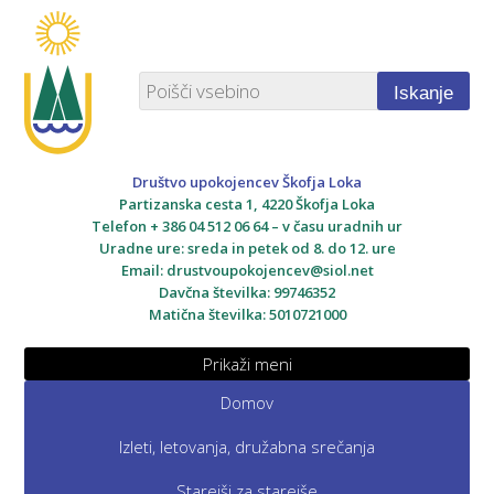
Iskanje
Društvo upokojencev Škofja Loka
Partizanska cesta 1, 4220 Škofja Loka
Telefon + 386 04 512 06 64 – v času uradnih ur
Uradne ure: sreda in petek od 8. do 12. ure
Email:
drustvoupokojencev@siol.net
Davčna številka: 99746352
Matična številka: 5010721000
Prikaži meni
Domov
Izleti, letovanja, družabna srečanja
Starejši za starejše