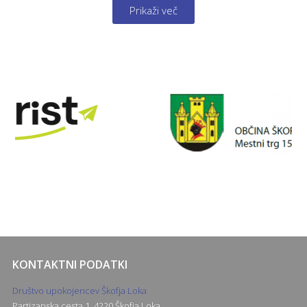
Prikaži več
KONTAKTNI PODATKI
Društvo upokojencev Škofja Loka
Partizanska cesta 1, 4220 Škofja Loka