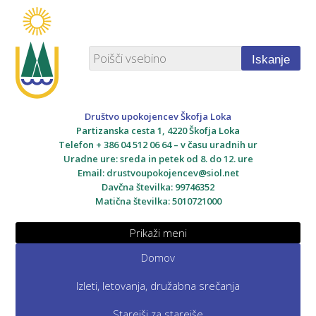
Iskanje
Društvo upokojencev Škofja Loka
Partizanska cesta 1, 4220 Škofja Loka
Telefon + 386 04 512 06 64 – v času uradnih ur
Uradne ure: sreda in petek od 8. do 12. ure
Email:
drustvoupokojencev@siol.net
Davčna številka: 99746352
Matična številka: 5010721000
Prikaži meni
Domov
Izleti, letovanja, družabna srečanja
Starejši za starejše