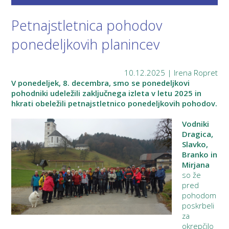
Petnajstletnica pohodov
ponedeljkovih planincev
10.12.2025 | Irena Ropret
V ponedeljek, 8. decembra, smo se ponedeljkovi
pohodniki udeležili zaključnega izleta v letu 2025 in
hkrati obeležili petnajstletnico ponedeljkovih pohodov.
Vodniki
Dragica,
Slavko,
Branko in
Mirjana
so že
pred
pohodom
poskrbeli
za
okrepčilo