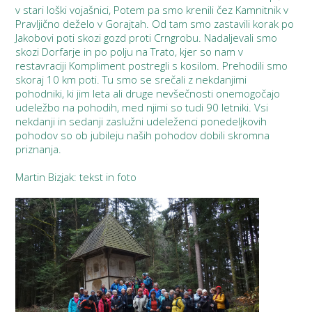
v stari loški vojašnici, Potem pa smo krenili čez Kamnitnik v
Pravljično deželo v Gorajtah. Od tam smo zastavili korak po
Jakobovi poti skozi gozd proti Crngrobu. Nadaljevali smo
skozi Dorfarje in po polju na Trato, kjer so nam v
restavraciji Kompliment postregli s kosilom. Prehodili smo
skoraj 10 km poti. Tu smo se srečali z nekdanjimi
pohodniki, ki jim leta ali druge nevšečnosti onemogočajo
udeležbo na pohodih, med njimi so tudi 90 letniki. Vsi
nekdanji in sedanji zaslužni udeleženci ponedeljkovih
pohodov so ob jubileju naših pohodov dobili skromna
priznanja.
Martin Bizjak: tekst in foto