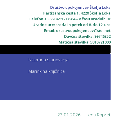
Društvo upokojencev Škofja Loka
Partizanska cesta 1, 4220 Škofja Loka
Telefon + 386 04 512 06 64 – v času uradnih ur
Uradne ure: sreda in petek od 8. do 12. ure
Email:
drustvoupokojencev@siol.net
Davčna številka: 99746352
Matična številka: 5010721000
Najemna stanovanja
Marinkina knjižnica
23.01.2026 | Irena Ropret