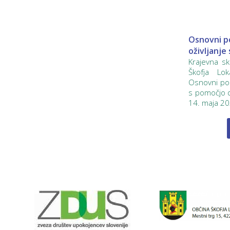
Osnovni po
oživljanje
Krajevna s
Škofja Lo
Osnovni post
s pomočjo de
14. maja 202