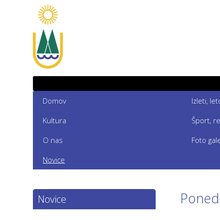
Domov
Izleti, l
Kultura
Šport, r
O nas
Foto gale
Novice
Ponede
Novice