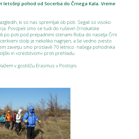
rvi letošnji pohod od Socerba do Črnega Kala. Vreme
azgledih, ki so nas spremljali ob poti. Segali so visoko
rja. Povzpeli smo se tudi do ruševin črnokalske
li po poti pod prepadnimi stenami Roba do naselja Črni
iti cerkveni stolp je nekoliko nagnjen, a še vedno zvesto
vem zavetju smo proslavili 70 letnico našega pohodnika
iboljški in »sredstvom« proti prehladu.
olažem v gostišču Erasmus v Postojni.