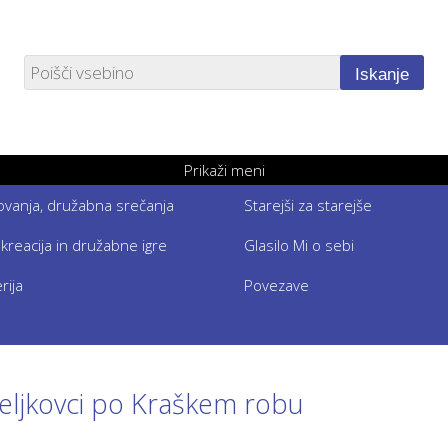
Iskanje
Prikaži meni
etovanja, družabna srečanja
Starejši za starejše
ekreacija in družabne igre
Glasilo Mi o sebi
rija
Povezave
ljkovci po Kraškem robu