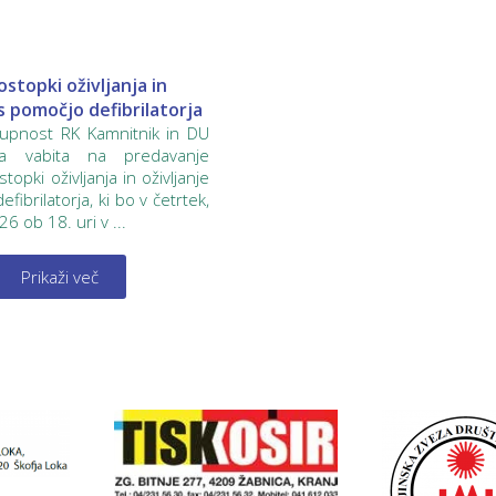
stopki oživljanja in
 s pomočjo defibrilatorja
kupnost RK Kamnitnik in DU
ka vabita na predavanje
opki oživljanja in oživljanje
fibrilatorja, ki bo v četrtek,
6 ob 18. uri v ...
Prikaži več