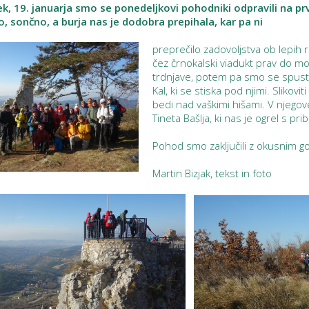
ek, 19. januarja smo se ponedeljkovi pohodniki odpravili na p
no, sončno, a burja nas je dodobra prepihala, kar pa ni
preprečilo zadovoljstva ob lepih r
čez črnokalski viadukt prav do mo
trdnjave, potem pa smo se spusti
Kal, ki se stiska pod njimi. Slikov
bedi nad vaškimi hišami. V njego
Tineta Bašlja, ki nas je ogrel s pr
Pohod smo zaključili z okusnim g
Martin Bizjak, tekst in foto